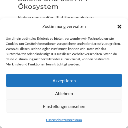
Ökosystem
Neben den großen Plattformanbietern
beteiligen sich auch Unternehmen wie Block
Zustimmung verwalten
oder Solo.io an der Agentic AI Foundation.
Um dir ein optimales Erlebnis zu bieten, verwenden wir Technologien wie
Deren Fokus liegt vor allem auf der praktischen
Cookies, um Geräteinformationen zu speichern und/oder darauf zuzugreifen.
Umsetzung agentischer Systeme im Alltag:
Wenn du diesen Technologien zustimmst, können wir Daten wie das
Surfverhalten oder eindeutige IDs auf dieser Website verarbeiten. Wenn du
deine Zustimmung nicht erteilst oder zurückziehst, können bestimmte
API-Gateways für KI-Agenten,
Merkmale und Funktionen beeinträchtigt werden.
standardisierte Zugriffskontrollen,
Integration in bestehende Microservice-
Akzeptieren
Architekturen.
Ablehnen
Diese Perspektive ist entscheidend, denn sie
rückt den produktiven Betrieb in den
Einstellungen ansehen
Vordergrund. Agentische KI darf kein isoliertes
Forschungsthema bleiben, sondern muss sich
Datenschutz
Impressum
in reale Geschäftsprozesse einfügen. Genau