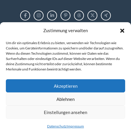
Zustimmung verwalten
RECHTLICHES
Um dir ein optimales Erlebnis zu bieten, verwenden wir Technologien wie
Impressum
Cookies, um Geräteinformationen zu speichern und/oder darauf zuzugreifen.
Wenn du diesen Technologien zustimmst, können wir Daten wie das
Surfverhalten oder eindeutige IDs auf dieser Website verarbeiten. Wenn du
Datenschutzerklärung
deine Zustimmung nicht erteilst oder zurückziehst, können bestimmte
Merkmale und Funktionen beeinträchtigt werden.
Cookie-Richtlinie (EU)
Akzeptieren
Ablehnen
© 2026 markus tigges | training and consulting
Kompetenz entwickeln. IT verstehen. Zukunft gestalten.
Einstellungen ansehen
Datenschutz
Impressum