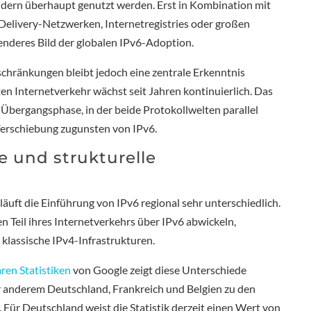
ndern überhaupt genutzt werden. Erst in Kombination mit
elivery-Netzwerken, Internetregistries oder großen
enderes Bild der globalen IPv6-Adoption.
hränkungen bleibt jedoch eine zentrale Erkenntnis
en Internetverkehr wächst seit Jahren kontinuierlich. Das
r Übergangsphase, in der beide Protokollwelten parallel
n Verschiebung zugunsten von IPv6.
 und strukturelle
äuft die Einführung von IPv6 regional sehr unterschiedlich.
 Teil ihres Internetverkehrs über IPv6 abwickeln,
klassische IPv4-Infrastrukturen.
aren Statistiken
von Google zeigt diese Unterschiede
r anderem Deutschland, Frankreich und Belgien zu den
 Für Deutschland weist die Statistik derzeit einen Wert von