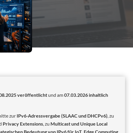
08.2025 veröffentlicht
und am
07.03.2026 inhaltlich
itte zur
IPv6-Adressvergabe (SLAAC und DHCPv6)
, zu
d
Privacy Extensions
, zu
Multicast und Unique Local
rategischen Bedeutung von IPv6 für IoT, Edge Computing,