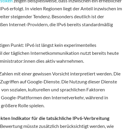
istiken
zeigen beispielsweise, dass inzwischen ein erheblicher
IPv6 erfolgt. In vielen Regionen liegt der Anteil inzwischen im
eiter steigender Tendenz. Besonders deutlich ist der
oßen Internet-Providern, die IPv6 bereits standardmäßig
igen Punkt: IPv6 ist längst kein experimentelles
eil der täglichen Internetkommunikation nutzt bereits heute
dministrator:innen dies aktiv wahrnehmen.
 Zahlen mit einer gewissen Vorsicht interpretiert werden. Die
f Zugriffen auf Google-Dienste. Die Nutzung dieser Dienste
d von sozialen, kulturellen und sprachlichen Faktoren
n Google-Plattformen den Internetverkehr, während in
größere Rolle spielen.
ekten Indikator für die tatsächliche IPv6-Verbreitung
ve Bewertung müsste zusätzlich berücksichtigt werden, wie