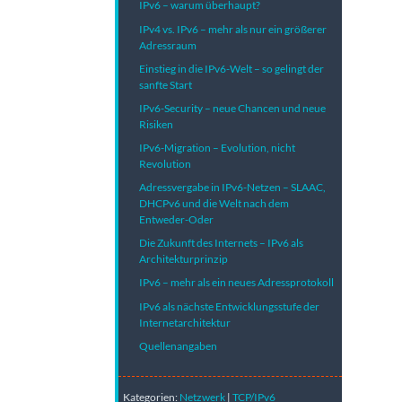
IPv6 – warum überhaupt?
IPv4 vs. IPv6 – mehr als nur ein größerer
Adressraum
Einstieg in die IPv6-Welt – so gelingt der
sanfte Start
IPv6-Security – neue Chancen und neue
Risiken
IPv6-Migration – Evolution, nicht
Revolution
Adressvergabe in IPv6-Netzen – SLAAC,
DHCPv6 und die Welt nach dem
Entweder-Oder
Die Zukunft des Internets – IPv6 als
Architekturprinzip
IPv6 – mehr als ein neues Adressprotokoll
IPv6 als nächste Entwicklungsstufe der
Internetarchitektur
Quellenangaben
Kategorien:
Netzwerk
|
TCP/IPv6