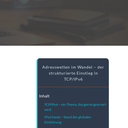
Adresswelten im Wandel – der
strukturierte Einstieg in
TCP/IPv6
Inhalt
TCP/IPv6 – ein Thema, das gerne ignoriert
wird
IPv6 heute – Stand der globalen
Einführung