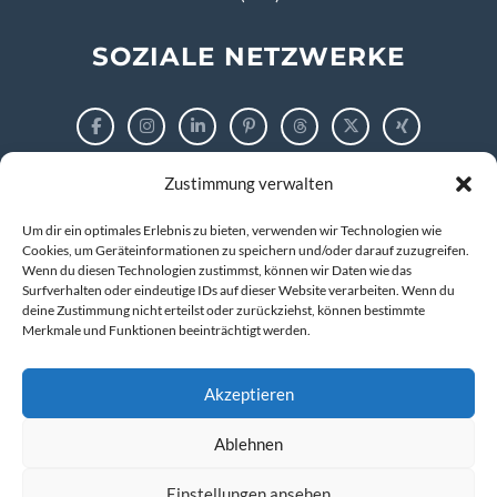
SOZIALE NETZWERKE
Zustimmung verwalten
RECHTLICHES
Um dir ein optimales Erlebnis zu bieten, verwenden wir Technologien wie
Impressum
Cookies, um Geräteinformationen zu speichern und/oder darauf zuzugreifen.
Wenn du diesen Technologien zustimmst, können wir Daten wie das
Surfverhalten oder eindeutige IDs auf dieser Website verarbeiten. Wenn du
Datenschutzerklärung
deine Zustimmung nicht erteilst oder zurückziehst, können bestimmte
Merkmale und Funktionen beeinträchtigt werden.
Cookie-Richtlinie (EU)
Akzeptieren
Ablehnen
© 2026 markus tigges | training and consulting
Kompetenz entwickeln. IT verstehen. Zukunft gestalten.
Einstellungen ansehen