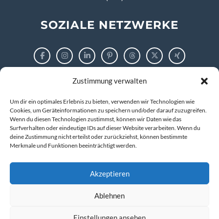
SOZIALE NETZWERKE
Zustimmung verwalten
RECHTLICHES
Um dir ein optimales Erlebnis zu bieten, verwenden wir Technologien wie
Impressum
Cookies, um Geräteinformationen zu speichern und/oder darauf zuzugreifen.
Wenn du diesen Technologien zustimmst, können wir Daten wie das
Surfverhalten oder eindeutige IDs auf dieser Website verarbeiten. Wenn du
Datenschutzerklärung
deine Zustimmung nicht erteilst oder zurückziehst, können bestimmte
Merkmale und Funktionen beeinträchtigt werden.
Cookie-Richtlinie (EU)
Akzeptieren
Ablehnen
© 2026 markus tigges | training and consulting
Kompetenz entwickeln. IT verstehen. Zukunft gestalten.
Einstellungen ansehen