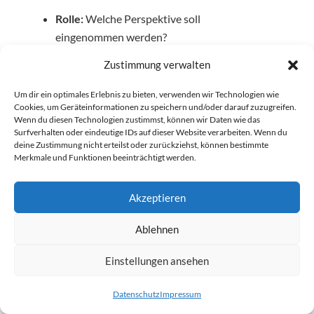
Rolle:
Welche Perspektive soll
eingenommen werden?
Ziel:
Was soll konkret erreicht werden?
Zustimmung verwalten
Kontext:
Welche Hintergrundinformationen
sind relevant?
Um dir ein optimales Erlebnis zu bieten, verwenden wir Technologien wie
Cookies, um Geräteinformationen zu speichern und/oder darauf zuzugreifen.
Output-Format:
Wie soll das Ergebnis
Wenn du diesen Technologien zustimmst, können wir Daten wie das
strukturiert sein?
Surfverhalten oder eindeutige IDs auf dieser Website verarbeiten. Wenn du
deine Zustimmung nicht erteilst oder zurückziehst, können bestimmte
Constraints:
Welche Grenzen oder
Merkmale und Funktionen beeinträchtigt werden.
Anforderungen gelten?
Beispiele (Few-shot):
Welche Muster
Akzeptieren
dienen als Orientierung?
Ablehnen
Die folgende Grafik veranschaulicht diese
Struktur beispielhaft anhand eines
Einstellungen ansehen
professionell formulierten Prompts. Deutlich
wird dabei: Gute Prompts bestehen selten nur
Datenschutz
Impressum
aus einer einzelnen Frage. Vielmehr