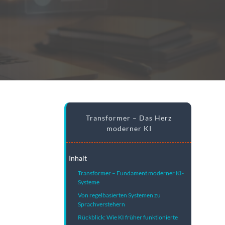
Transformer – Das Herz
moderner KI
Inhalt
Transformer – Fundament moderner KI-
Systeme
Von regelbasierten Systemen zu
Sprachverstehern
Rückblick: Wie KI früher funktionierte