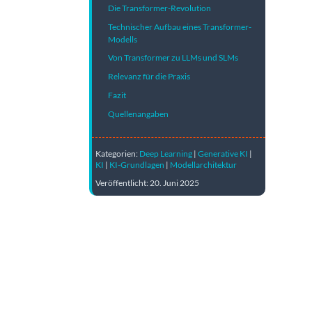
Die Transformer-Revolution
Technischer Aufbau eines Transformer-
Modells
Von Transformer zu LLMs und SLMs
Relevanz für die Praxis
Fazit
Quellenangaben
Kategorien:
Deep Learning
|
Generative KI
|
KI
|
KI-Grundlagen
|
Modellarchitektur
Veröffentlicht: 20. Juni 2025