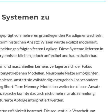
n Systemen zu
ist geprägt von mehreren grundlegenden Paradigmenwechseln.
terministischen Ansatz: Wissen wurde explizit modelliert,
heidungen folgten festen Logiken. Diese Systeme lieferten in
rgebnisse, blieben jedoch unflexibel und kaum skalierbar.
n und maschinellen Lernens verlagerte sich der Fokus
datengetriebenen Modellen. Neuronale Netze ermöglichten
ahieren, anstatt sie vollständig vorzugeben. Insbesondere
ong Short-Term Memory-Modelle erweiterten diesen Ansatz
en. Sprache konnte dadurch nicht mehr nur als Sammlung
kturierte Abfolge interpretiert werden.
stungsfähigkeit begrenzt. Die sequentielle Verarbeitung