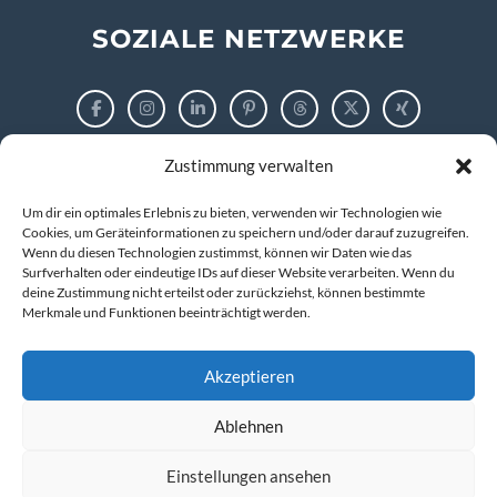
SOZIALE NETZWERKE
Zustimmung verwalten
RECHTLICHES
Um dir ein optimales Erlebnis zu bieten, verwenden wir Technologien wie
Impressum
Cookies, um Geräteinformationen zu speichern und/oder darauf zuzugreifen.
Wenn du diesen Technologien zustimmst, können wir Daten wie das
Surfverhalten oder eindeutige IDs auf dieser Website verarbeiten. Wenn du
Datenschutzerklärung
deine Zustimmung nicht erteilst oder zurückziehst, können bestimmte
Merkmale und Funktionen beeinträchtigt werden.
Cookie-Richtlinie (EU)
Akzeptieren
Ablehnen
© 2026 markus tigges | training and consulting
Kompetenz entwickeln. IT verstehen. Zukunft gestalten.
Einstellungen ansehen