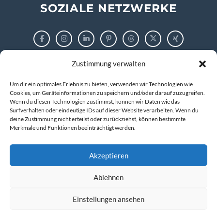
SOZIALE NETZWERKE
Zustimmung verwalten
RECHTLICHES
Um dir ein optimales Erlebnis zu bieten, verwenden wir Technologien wie
Impressum
Cookies, um Geräteinformationen zu speichern und/oder darauf zuzugreifen.
Wenn du diesen Technologien zustimmst, können wir Daten wie das
Surfverhalten oder eindeutige IDs auf dieser Website verarbeiten. Wenn du
Datenschutzerklärung
deine Zustimmung nicht erteilst oder zurückziehst, können bestimmte
Merkmale und Funktionen beeinträchtigt werden.
Cookie-Richtlinie (EU)
Akzeptieren
Ablehnen
© 2026 markus tigges | training and consulting
Kompetenz entwickeln. IT verstehen. Zukunft gestalten.
Einstellungen ansehen