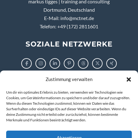
markus tigges | training and consulting
Dortmund, Deutschland
E-Mail:
info@mctnet.de
Telefon: +49 (172) 2811601
SOZIALE NETZWERKE
Zustimmung verwalten
RECHTLICHES
Um dir ein optimales Erlebnis zu bieten, verwenden wir Technologien wie
Impressum
Cookies, um Geräteinformationen zu speichern und/oder darauf zuzugreifen.
Wenn du diesen Technologien zustimmst, können wir Daten wie das
Surfverhalten oder eindeutige IDs auf dieser Website verarbeiten. Wenn du
Datenschutzerklärung
deine Zustimmung nicht erteilst oder zurückziehst, können bestimmte
Merkmale und Funktionen beeinträchtigt werden.
Cookie-Richtlinie (EU)
Akzeptieren