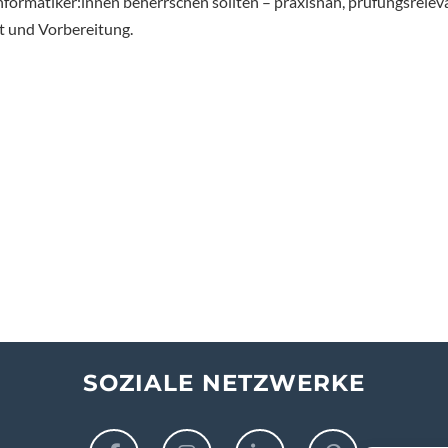
formatiker:innen beherrschen sollten – praxisnah, prüfungsrelev
it und Vorbereitung.
SOZIALE NETZWERKE