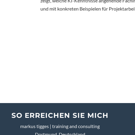
zeigt, welche KI-Kenntnisse angehende Fachin
und mit konkreten Beispielen für Projektarbe
SO ERREICHEN SIE MICH
markus tigges | training and consulting
Dortmund, Deutschland