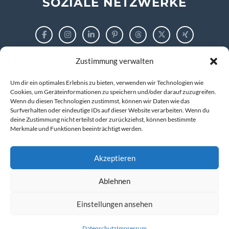
SOZIALE NETZWERKE
Zustimmung verwalten
RECHTLICHES
Um dir ein optimales Erlebnis zu bieten, verwenden wir Technologien wie
Impressum
Cookies, um Geräteinformationen zu speichern und/oder darauf zuzugreifen.
Wenn du diesen Technologien zustimmst, können wir Daten wie das
Surfverhalten oder eindeutige IDs auf dieser Website verarbeiten. Wenn du
Datenschutzerklärung
deine Zustimmung nicht erteilst oder zurückziehst, können bestimmte
Merkmale und Funktionen beeinträchtigt werden.
Cookie-Richtlinie (EU)
Akzeptieren
Ablehnen
© 2026 markus tigges | training and consulting
Kompetenz entwickeln. IT verstehen. Zukunft gestalten.
Einstellungen ansehen
Datenschutz
Impressum