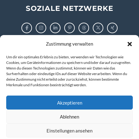
SOZIALE NETZWERKE
Zustimmung verwalten
RECHTLICHES
Um dir ein optimales Erlebnis zu bieten, verwenden wir Technologien wie
Impressum
Cookies, um Geräteinformationen zu speichern und/oder darauf zuzugreifen.
Wenn du diesen Technologien zustimmst, können wir Daten wie das
Surfverhalten oder eindeutige IDs auf dieser Website verarbeiten. Wenn du
Datenschutzerklärung
deine Zustimmung nicht erteilst oder zurückziehst, können bestimmte
Merkmale und Funktionen beeinträchtigt werden.
Cookie-Richtlinie (EU)
Akzeptieren
Ablehnen
© 2026 markus tigges | training and consulting
Kompetenz entwickeln. IT verstehen. Zukunft gestalten.
Einstellungen ansehen