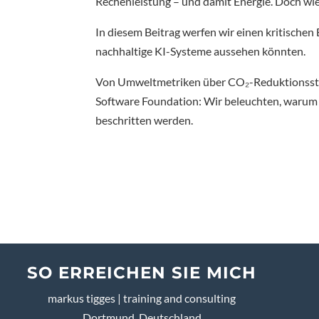
Rechenleistung – und damit Energie. Doch wie h
In diesem Beitrag werfen wir einen kritischen
nachhaltige KI-Systeme aussehen könnten.
Von Umweltmetriken über CO₂-Reduktionsstrate
Software Foundation: Wir beleuchten, warum 
beschritten werden.
SO ERREICHEN SIE MICH
markus tigges | training and consulting
Dortmund, Deutschland