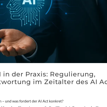
in der Praxis: Regulierung,
twortung im Zeitalter des AI A
n – und was fordert der AI Act konkret?