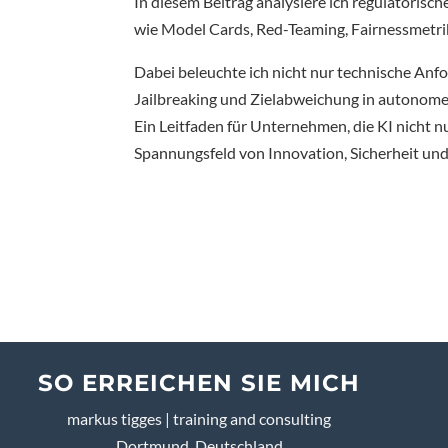
In diesem Beitrag analysiere ich regulatoris
wie Model Cards, Red-Teaming, Fairnessmetri
Dabei beleuchte ich nicht nur technische Anf
Jailbreaking und Zielabweichung in autonom
Ein Leitfaden für Unternehmen, die KI nicht n
Spannungsfeld von Innovation, Sicherheit und
SO ERREICHEN SIE MICH
markus tigges | training and consulting
Dortmund, Deutschland