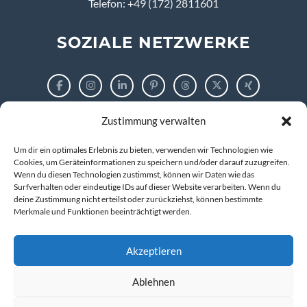
Telefon: +49 (172) 2811601
SOZIALE NETZWERKE
Zustimmung verwalten
RECHTLICHES
Um dir ein optimales Erlebnis zu bieten, verwenden wir Technologien wie
Impressum
Cookies, um Geräteinformationen zu speichern und/oder darauf zuzugreifen.
Wenn du diesen Technologien zustimmst, können wir Daten wie das
Surfverhalten oder eindeutige IDs auf dieser Website verarbeiten. Wenn du
Datenschutzerklärung
deine Zustimmung nicht erteilst oder zurückziehst, können bestimmte
Merkmale und Funktionen beeinträchtigt werden.
Cookie-Richtlinie (EU)
Akzeptieren
Ablehnen
© 2026 markus tigges | training and consulting
Kompetenz entwickeln. IT verstehen. Zukunft gestalten.