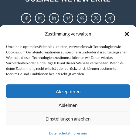
Zustimmung verwalten
RECHTLICHES
Um dir ein optimales Erlebnis zu bieten, verwenden wir Technologien wie
Impressum
Cookies, um Geräteinformationen zu speichern und/oder darauf zuzugreifen.
Wenn du diesen Technologien zustimmst, können wir Daten wie das
Surfverhalten oder eindeutige IDs auf dieser Website verarbeiten. Wenn du
Datenschutzerklärung
deine Zustimmung nicht erteilst oder zurückziehst, können bestimmte
Merkmale und Funktionen beeinträchtigt werden.
Cookie-Richtlinie (EU)
Akzeptieren
Ablehnen
© 2026 markus tigges | training and consulting
Kompetenz entwickeln. IT verstehen. Zukunft gestalten.
Einstellungen ansehen
Datenschutz
Impressum