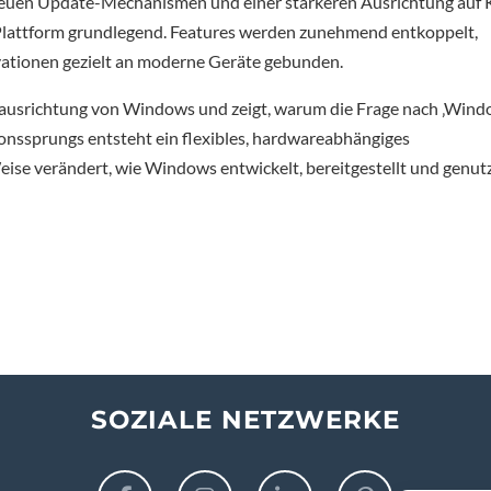
neuen Update-Mechanismen und einer stärkeren Ausrichtung auf 
Plattform grundlegend. Features werden zunehmend entkoppelt,
vationen gezielt an moderne Geräte gebunden.
Neuausrichtung von Windows und zeigt, warum die Frage nach ‚Win
rsionssprungs entsteht ein flexibles, hardwareabhängiges
Weise verändert, wie Windows entwickelt, bereitgestellt und genut
SOZIALE NETZWERKE