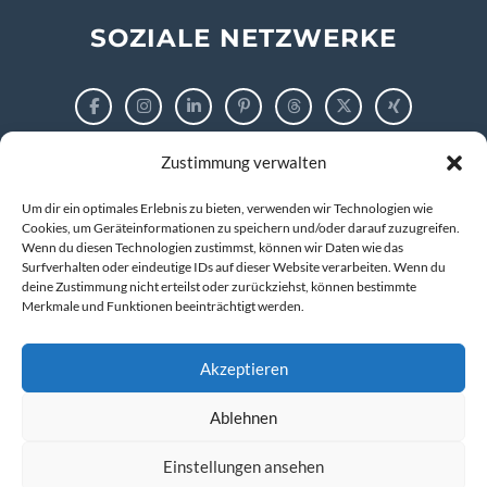
SOZIALE NETZWERKE
Zustimmung verwalten
RECHTLICHES
Um dir ein optimales Erlebnis zu bieten, verwenden wir Technologien wie
Impressum
Cookies, um Geräteinformationen zu speichern und/oder darauf zuzugreifen.
Wenn du diesen Technologien zustimmst, können wir Daten wie das
Surfverhalten oder eindeutige IDs auf dieser Website verarbeiten. Wenn du
Datenschutzerklärung
deine Zustimmung nicht erteilst oder zurückziehst, können bestimmte
Merkmale und Funktionen beeinträchtigt werden.
Cookie-Richtlinie (EU)
Akzeptieren
Ablehnen
© 2026 markus tigges | training and consulting
Kompetenz entwickeln. IT verstehen. Zukunft gestalten.
Einstellungen ansehen