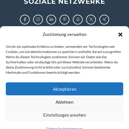
SOZIALE NETZWERKE
Zustimmung verwalten
RECHTLICHES
Um dir ein optimales Erlebnis zu bieten, verwenden wir Technologien wie
Impressum
Cookies, um Geräteinformationen zu speichern und/oder darauf zuzugreifen.
Wenn du diesen Technologien zustimmst, können wir Daten wie das
Surfverhalten oder eindeutige IDs auf dieser Website verarbeiten. Wenn du
Datenschutzerklärung
deine Zustimmung nicht erteilst oder zurückziehst, können bestimmte
Merkmale und Funktionen beeinträchtigt werden.
Cookie-Richtlinie (EU)
Akzeptieren
Ablehnen
© 2026 markus tigges | training and consulting
Kompetenz entwickeln. IT verstehen. Zukunft gestalten.
Einstellungen ansehen
Datenschutz
Impressum