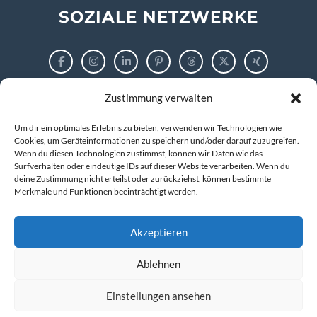
SOZIALE NETZWERKE
Zustimmung verwalten
RECHTLICHES
Um dir ein optimales Erlebnis zu bieten, verwenden wir Technologien wie
Impressum
Cookies, um Geräteinformationen zu speichern und/oder darauf zuzugreifen.
Wenn du diesen Technologien zustimmst, können wir Daten wie das
Surfverhalten oder eindeutige IDs auf dieser Website verarbeiten. Wenn du
Datenschutzerklärung
deine Zustimmung nicht erteilst oder zurückziehst, können bestimmte
Merkmale und Funktionen beeinträchtigt werden.
Cookie-Richtlinie (EU)
Akzeptieren
Ablehnen
© 2026 markus tigges | training and consulting
Kompetenz entwickeln. IT verstehen. Zukunft gestalten.
Einstellungen ansehen