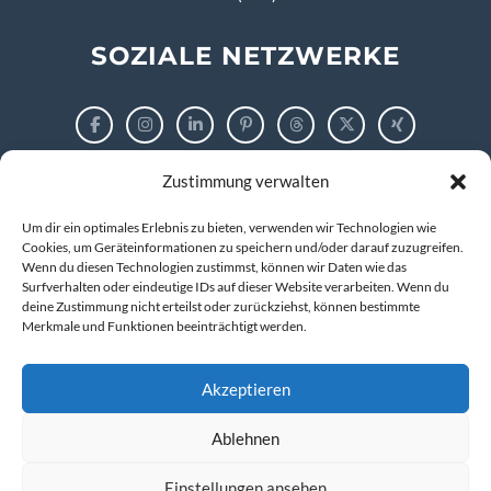
SOZIALE NETZWERKE
Zustimmung verwalten
RECHTLICHES
Um dir ein optimales Erlebnis zu bieten, verwenden wir Technologien wie
Impressum
Cookies, um Geräteinformationen zu speichern und/oder darauf zuzugreifen.
Wenn du diesen Technologien zustimmst, können wir Daten wie das
Surfverhalten oder eindeutige IDs auf dieser Website verarbeiten. Wenn du
Datenschutzerklärung
deine Zustimmung nicht erteilst oder zurückziehst, können bestimmte
Merkmale und Funktionen beeinträchtigt werden.
Cookie-Richtlinie (EU)
Akzeptieren
Ablehnen
© 2026 markus tigges | training and consulting
Kompetenz entwickeln. IT verstehen. Zukunft gestalten.
Einstellungen ansehen