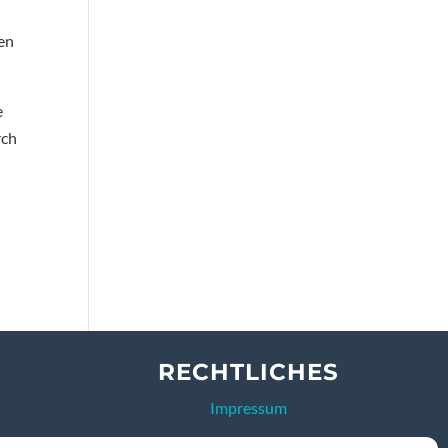
hen
e
rch
RECHTLICHES
Impressum