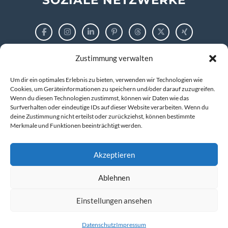
Zustimmung verwalten
RECHTLICHES
Um dir ein optimales Erlebnis zu bieten, verwenden wir Technologien wie
Impressum
Cookies, um Geräteinformationen zu speichern und/oder darauf zuzugreifen.
Wenn du diesen Technologien zustimmst, können wir Daten wie das
Surfverhalten oder eindeutige IDs auf dieser Website verarbeiten. Wenn du
Datenschutzerklärung
deine Zustimmung nicht erteilst oder zurückziehst, können bestimmte
Merkmale und Funktionen beeinträchtigt werden.
Cookie-Richtlinie (EU)
Akzeptieren
Ablehnen
© 2026 markus tigges | training and consulting
Kompetenz entwickeln. IT verstehen. Zukunft gestalten.
Einstellungen ansehen
Datenschutz
Impressum