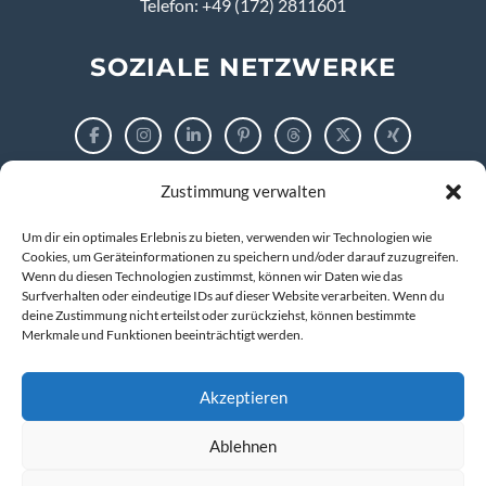
Telefon: +49 (172) 2811601
SOZIALE NETZWERKE
Zustimmung verwalten
RECHTLICHES
Um dir ein optimales Erlebnis zu bieten, verwenden wir Technologien wie
Impressum
Cookies, um Geräteinformationen zu speichern und/oder darauf zuzugreifen.
Wenn du diesen Technologien zustimmst, können wir Daten wie das
Surfverhalten oder eindeutige IDs auf dieser Website verarbeiten. Wenn du
Datenschutzerklärung
deine Zustimmung nicht erteilst oder zurückziehst, können bestimmte
Merkmale und Funktionen beeinträchtigt werden.
Cookie-Richtlinie (EU)
Akzeptieren
Ablehnen
© 2026 markus tigges | training and consulting
Kompetenz entwickeln. IT verstehen. Zukunft gestalten.