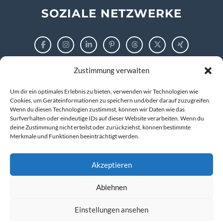
SOZIALE NETZWERKE
Zustimmung verwalten
RECHTLICHES
Um dir ein optimales Erlebnis zu bieten, verwenden wir Technologien wie
Impressum
Cookies, um Geräteinformationen zu speichern und/oder darauf zuzugreifen.
Wenn du diesen Technologien zustimmst, können wir Daten wie das
Surfverhalten oder eindeutige IDs auf dieser Website verarbeiten. Wenn du
Datenschutzerklärung
deine Zustimmung nicht erteilst oder zurückziehst, können bestimmte
Merkmale und Funktionen beeinträchtigt werden.
Cookie-Richtlinie (EU)
Akzeptieren
Ablehnen
© 2026 markus tigges | training and consulting
Kompetenz entwickeln. IT verstehen. Zukunft gestalten.
Einstellungen ansehen