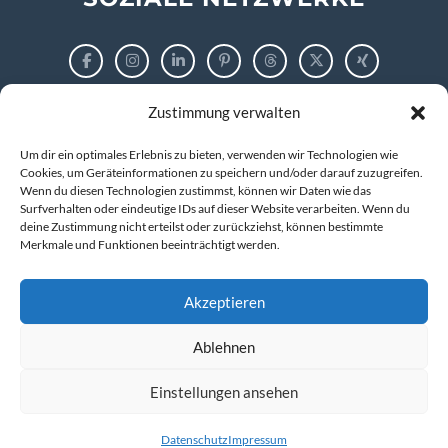
Zustimmung verwalten
RECHTLICHES
Um dir ein optimales Erlebnis zu bieten, verwenden wir Technologien wie
Impressum
Cookies, um Geräteinformationen zu speichern und/oder darauf zuzugreifen.
Wenn du diesen Technologien zustimmst, können wir Daten wie das
Surfverhalten oder eindeutige IDs auf dieser Website verarbeiten. Wenn du
Datenschutzerklärung
deine Zustimmung nicht erteilst oder zurückziehst, können bestimmte
Merkmale und Funktionen beeinträchtigt werden.
Cookie-Richtlinie (EU)
Akzeptieren
Ablehnen
© 2026 markus tigges | training and consulting
Kompetenz entwickeln. IT verstehen. Zukunft gestalten.
Einstellungen ansehen
Datenschutz
Impressum