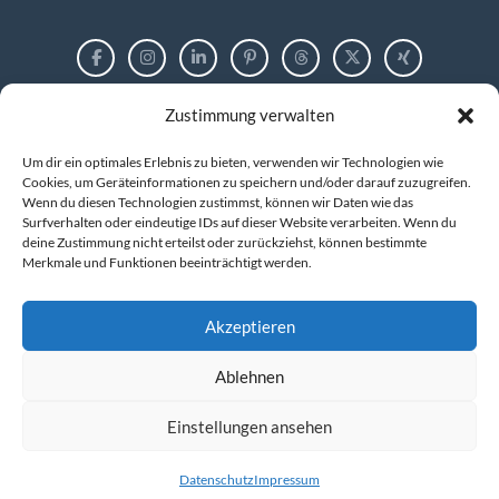
Zustimmung verwalten
RECHTLICHES
Um dir ein optimales Erlebnis zu bieten, verwenden wir Technologien wie
Impressum
Cookies, um Geräteinformationen zu speichern und/oder darauf zuzugreifen.
Wenn du diesen Technologien zustimmst, können wir Daten wie das
Surfverhalten oder eindeutige IDs auf dieser Website verarbeiten. Wenn du
Datenschutzerklärung
deine Zustimmung nicht erteilst oder zurückziehst, können bestimmte
Merkmale und Funktionen beeinträchtigt werden.
Cookie-Richtlinie (EU)
Akzeptieren
Ablehnen
© 2026 markus tigges | training and consulting
Kompetenz entwickeln. IT verstehen. Zukunft gestalten.
Einstellungen ansehen
Datenschutz
Impressum