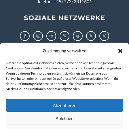
Telefon: +49 (172) 2811601
SOZIALE NETZWERKE
Zustimmung verwalten
RECHTLICHES
Um dir ein optimales Erlebnis zu bieten, verwenden wir Technologien wie
Impressum
Cookies, um Geräteinformationen zu speichern und/oder darauf zuzugreifen.
Wenn du diesen Technologien zustimmst, können wir Daten wie das
Surfverhalten oder eindeutige IDs auf dieser Website verarbeiten. Wenn du
Datenschutzerklärung
deine Zustimmung nicht erteilst oder zurückziehst, können bestimmte
Merkmale und Funktionen beeinträchtigt werden.
Cookie-Richtlinie (EU)
Akzeptieren
Ablehnen
© 2026 markus tigges | training and consulting
Kompetenz entwickeln. IT verstehen. Zukunft gestalten.