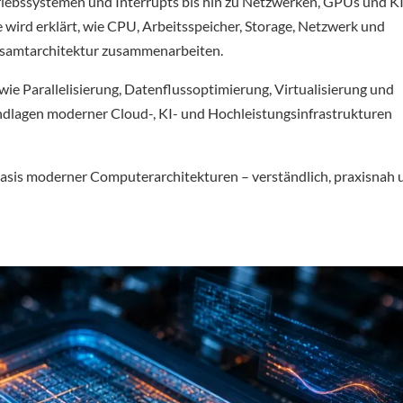
iebssystemen und Interrupts bis hin zu Netzwerken, GPUs und K
 wird erklärt, wie CPU, Arbeitsspeicher, Storage, Netzwerk und
Gesamtarchitektur zusammenarbeiten.
wie Parallelisierung, Datenflussoptimierung, Virtualisierung und
lagen moderner Cloud-, KI- und Hochleistungsinfrastrukturen
 Basis moderner Computerarchitekturen – verständlich, praxisnah