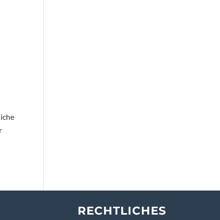
liche
r
RECHTLICHES