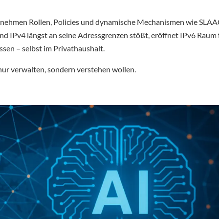
bernehmen Rollen, Policies und dynamische Mechanismen wie SLA
d IPv4 längst an seine Adressgrenzen stößt, eröffnet IPv6 Raum 
sen – selbst im Privathaushalt.
t nur verwalten, sondern verstehen wollen.