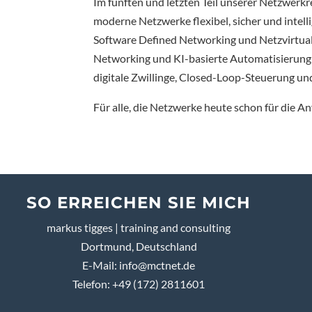
Im fünften und letzten Teil unserer Netzwerkre
moderne Netzwerke flexibel, sicher und intell
Software Defined Networking und Netzvirtuali
Networking und KI-basierte Automatisierung
digitale Zwillinge, Closed-Loop-Steuerung un
Für alle, die Netzwerke heute schon für die 
SO ERREICHEN SIE MICH
markus tigges | training and consulting
Dortmund, Deutschland
E-Mail:
info@mctnet.de
Telefon: +49 (172) 2811601