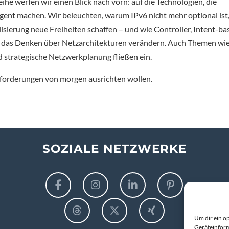
ihe werfen wir einen Blick nach vorn: auf die Technologien, die
igent machen. Wir beleuchten, warum IPv6 nicht mehr optional ist
sierung neue Freiheiten schaffen – und wie Controller, Intent-ba
 das Denken über Netzarchitekturen verändern. Auch Themen wi
d strategische Netzwerkplanung fließen ein.
Anforderungen von morgen ausrichten wollen.
SOZIALE NETZWERKE
Um dir ein o
Geräteinform