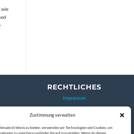
, wie
sed
e
RECHTLICHES
Impressum
Datenschutzerklärung
Zustimmung verwalten
Cookie-Richtlinie (EU)
ptimales Erlebnis zu bieten, verwenden wir Technologien wie Cookies, um
ationen zu speichern und/oder darauf zuzugreifen. Wenn du diesen